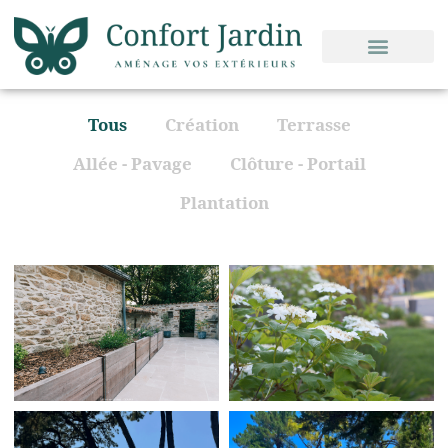
Tous
Création
Terrasse
Allée - Pavage
Clôture - Portail
Plantation